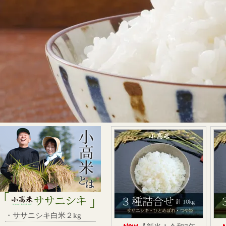
・ササニシキ白米２kg