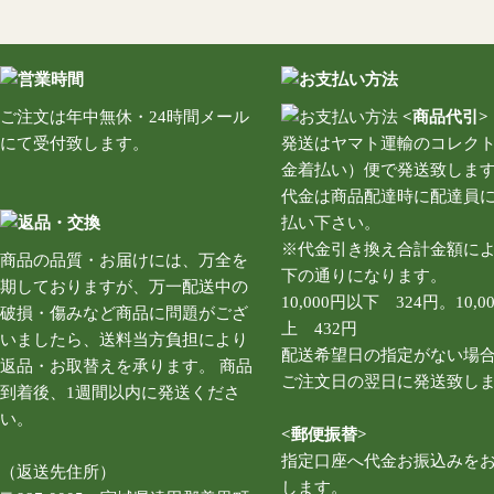
ご注文は年中無休・24時間メール
<商品代引>
にて受付致します。
発送はヤマト運輸のコレク
金着払い）便で発送致しま
代金は商品配達時に配達員
払い下さい。
※代金引き換え合計金額に
商品の品質・お届けには、万全を
下の通りになります。
期しておりますが、万一配送中の
10,000円以下 324円。10,0
破損・傷みなど商品に問題がござ
上 432円
いましたら、送料当方負担により
配送希望日の指定がない場
返品・お取替えを承ります。 商品
ご注文日の翌日に発送致し
到着後、1週間以内に発送くださ
い。
<郵便振替>
指定口座へ代金お振込みを
（返送先住所）
します。