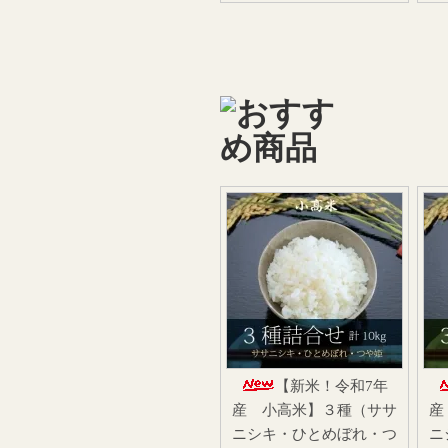
【新米！令和7年
産 小高米】３種（ササ
産
ニシキ・ひとめぼれ・つ
ニ