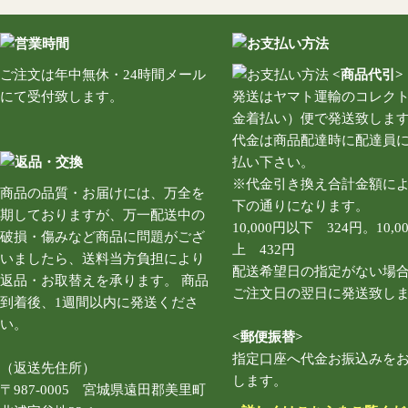
ご注文は年中無休・24時間メール
<商品代引>
にて受付致します。
発送はヤマト運輸のコレク
金着払い）便で発送致しま
代金は商品配達時に配達員
払い下さい。
※代金引き換え合計金額に
商品の品質・お届けには、万全を
下の通りになります。
期しておりますが、万一配送中の
10,000円以下 324円。10,0
破損・傷みなど商品に問題がござ
上 432円
いましたら、送料当方負担により
配送希望日の指定がない場
返品・お取替えを承ります。 商品
ご注文日の翌日に発送致し
到着後、1週間以内に発送くださ
い。
<郵便振替>
指定口座へ代金お振込みを
（返送先住所）
します。
〒987-0005 宮城県遠田郡美里町