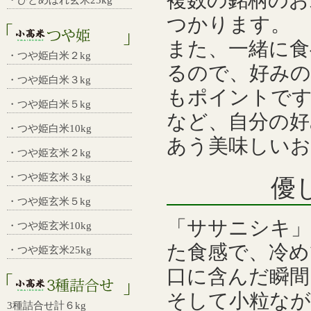
複数の銘柄のお
・ひとめぼれ玄米25kg
つかります。
また、一緒に食
・つや姫白米２kg
るので、好みの
・つや姫白米３kg
もポイントです
・つや姫白米５kg
など、自分の好
・つや姫白米10kg
あう美味しいお
・つや姫玄米２kg
・つや姫玄米３kg
優
・つや姫玄米５kg
「ササニシキ」
・つや姫玄米10kg
た食感で、冷
・つや姫玄米25kg
口に含んだ瞬間
そして小粒な
3種詰合せ計６kg