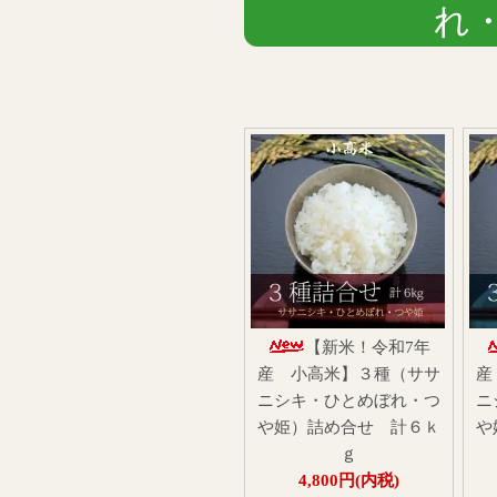
れ
【新米！令和7年
産 小高米】３種（ササ
産
ニシキ・ひとめぼれ・つ
ニ
や姫）詰め合せ 計６ｋ
や
ｇ
4,800円(内税)