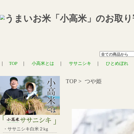
｜
TOP
｜
小高米とは
｜
ササニシキ
｜
ひとめぼれ
TOP
>
つや姫
・ササニシキ白米２kg