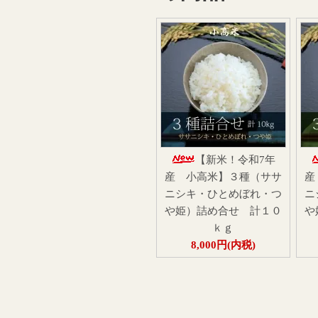
【新米！令和7年
産 小高米】３種（ササ
産
ニシキ・ひとめぼれ・つ
ニ
や姫）詰め合せ 計１０
や
ｋｇ
8,000円(内税)