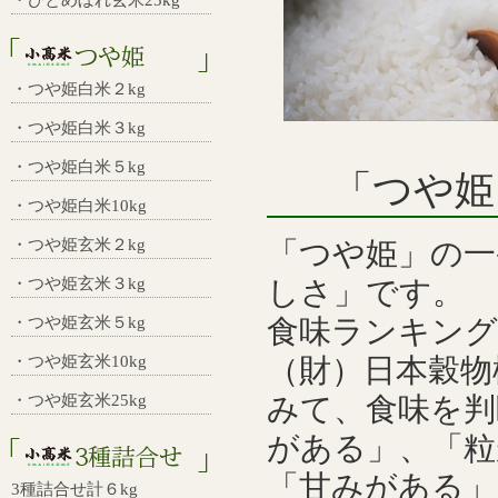
・ひとめぼれ玄米25kg
・つや姫白米２kg
・つや姫白米３kg
・つや姫白米５kg
「つや姫
・つや姫白米10kg
・つや姫玄米２kg
「つや姫」の一
・つや姫玄米３kg
しさ」です。
・つや姫玄米５kg
食味ランキング
・つや姫玄米10kg
（財）日本穀物
・つや姫玄米25kg
みて、食味を判
がある」、「粒
「甘みがある」
3種詰合せ計６kg