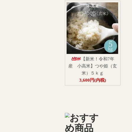
【新米！令和7年
産 小高米】つや姫（玄
米）５ｋｇ
3,600円(内税)