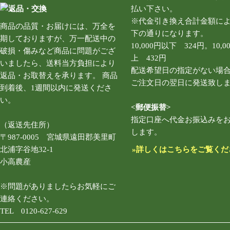
払い下さい。
※代金引き換え合計金額に
商品の品質・お届けには、万全を
下の通りになります。
期しておりますが、万一配送中の
10,000円以下 324円。10,0
破損・傷みなど商品に問題がござ
上 432円
いましたら、送料当方負担により
配送希望日の指定がない場
返品・お取替えを承ります。 商品
ご注文日の翌日に発送致し
到着後、1週間以内に発送くださ
い。
<郵便振替>
指定口座へ代金お振込みを
（返送先住所）
します。
〒987-0005 宮城県遠田郡美里町
北浦字谷地32-1
»詳しくはこちらをご覧くだ
小高農産
※問題がありましたらお気軽にご
連絡ください。
TEL 0120-627-629